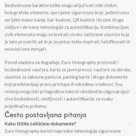
Bezbednosne karakteristike mogu uključivati mikrotekst,
holografske elemente, specijalne sigurnosne boje, jedinstveno
serijsko numerisanje, bar-kodove, QR kodove i brojne druge
vidljive i skrivene tehnologije za autentifikaciju. Kombinacijom
ovih elemenata mogu se kreirati visoko zaštićene ulaznice koje
je lako proveriti, ali ih je izuzetno teško kopirati, falsifikovati ili
neovlašćeno menjati.
Pored ulaznica za događaje, Euro Holography proizvodi i
bezbednosne vaučere, karte za javni prevoz, vaučere za obroke,
ulaznice za zabavne parkove, parking karte i druge dokumente
koji predstavljaju pravo pristupa ili određenu vrednost. Sva
rešenja mogu biti prilagođena kako bi obezbedila odgovarajući
nivo bezbednosti, sledljivosti i autentifikacije za svaku
pojedinačnu primenu.
Često postavljana pitanja
Kako štitite zaštićene dokumente?
Euro Holography koristi napredne tehnologije sigurnosne