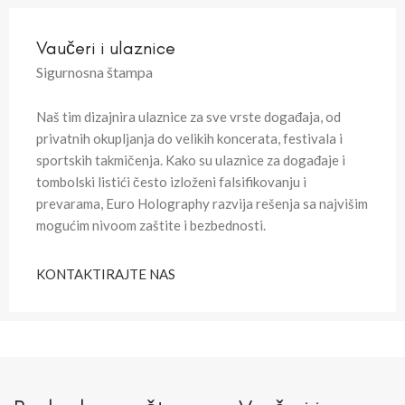
Vaučeri i ulaznice
Sigurnosna štampa
Naš tim dizajnira ulaznice za sve vrste događaja, od
privatnih okupljanja do velikih koncerata, festivala i
sportskih takmičenja. Kako su ulaznice za događaje i
tombolski listići često izloženi falsifikovanju i
prevarama, Euro Holography razvija rešenja sa najvišim
mogućim nivoom zaštite i bezbednosti.
KONTAKTIRAJTE NAS