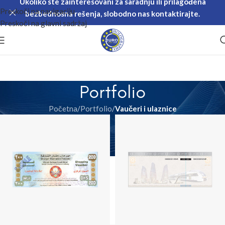
Ukoliko ste zainteresovani za saradnju ili prilagođena
Preskoči na navigaciju
bezbednosna rešenja, slobodno nas kontaktirajte.
Preskoči na glavni sadržaj
Portfolio
Početna
/
Portfolio
/
Vaučeri i ulaznice