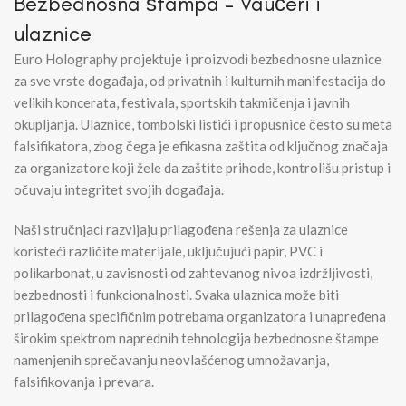
Bezbednosna štampa – Vaučeri i
ulaznice
Euro Holography projektuje i proizvodi bezbednosne ulaznice
za sve vrste događaja, od privatnih i kulturnih manifestacija do
velikih koncerata, festivala, sportskih takmičenja i javnih
okupljanja. Ulaznice, tombolski listići i propusnice često su meta
falsifikatora, zbog čega je efikasna zaštita od ključnog značaja
za organizatore koji žele da zaštite prihode, kontrolišu pristup i
očuvaju integritet svojih događaja.
Naši stručnjaci razvijaju prilagođena rešenja za ulaznice
koristeći različite materijale, uključujući papir, PVC i
polikarbonat, u zavisnosti od zahtevanog nivoa izdržljivosti,
bezbednosti i funkcionalnosti. Svaka ulaznica može biti
prilagođena specifičnim potrebama organizatora i unapređena
širokim spektrom naprednih tehnologija bezbednosne štampe
namenjenih sprečavanju neovlašćenog umnožavanja,
falsifikovanja i prevara.